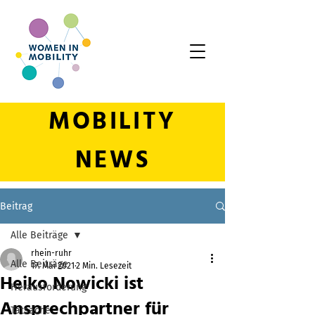
MOBILITY
NEWS
Beitrag
Alle Beiträge
rhein-ruhr
Alle Beiträge
17. Mai 2021
2 Min. Lesezeit
Heiko Nowicki ist
Herausforderung
Ansprechpartner für
Tatsache