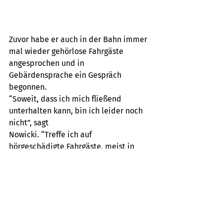
Zuvor habe er auch in der Bahn immer 
mal wieder gehörlose Fahrgäste
angesprochen und in 
Gebärdensprache ein Gespräch 
begonnen. 
“Soweit, dass ich mich fließend 
unterhalten kann, bin ich leider noch 
nicht”, sagt
Nowicki. “Treffe ich auf 
hörgeschädigte Fahrgäste, meist in 
unseren Fahrzeugen,
dann läuft das Szenario 
folgendermaßen ab:
1. Ich sage Hallo …
2. Entschuldige mich für die Störung ….