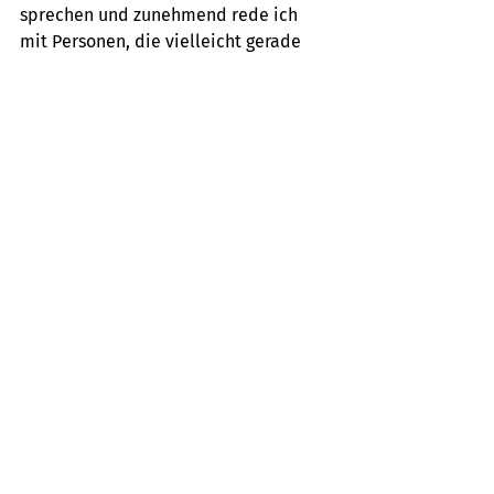
sprechen und zunehmend rede ich 
mit Personen, die vielleicht gerade 
frisch von der Uni kommen und die 
eine ganz andere Einstellung zum 
Thema Mobilität haben, nachhaltiger 
denken“, sagt Sylvia. 
Wenn mir ein Monteur aus 
seinem Alltag erzählt, erfahre 
ich viel darüber, was wir im 
Nutzfahrzeugbereich wirklich 
brauchen. Wenn der mir zum 
Beispiel sagt: Das, was ich 
mitnehmen muss, ist immer 
zu lang für die Laderäume. Ich 
brauche unter dem 
Beifahrersitz eine Klappe, wo 