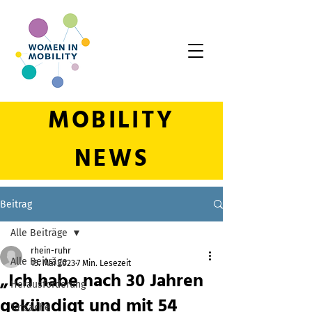
MOBILITY
NEWS
Beitrag
Alle Beiträge
rhein-ruhr
Alle Beiträge
15. Mai 2023
7 Min. Lesezeit
„Ich habe nach 30 Jahren
Herausforderung
gekündigt und mit 54
Tatsache