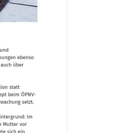
 und 
nnungen ebenso 
r auch über 
on statt 
nzept beim ÖPNV-
rwachung setzt.
intergrund: Im 
e Mutter vor 
te sich ein 