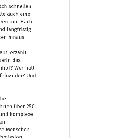
ch schnellen, 
te auch eine 
ren und Härte 
 langfristig 
en hinaus 
ut, erzählt 
terin das 
nhof? Wer hält 
ufeinander? Und 
he 
hrten über 250 
sind komplexe 
en 
ose Menschen 
fsmission. 