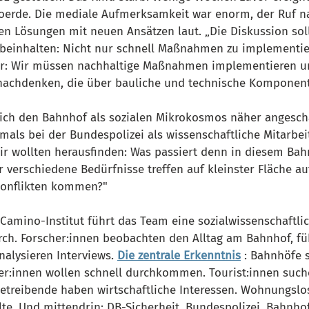
 Voerde. Die mediale Aufmerksamkeit war enorm, der Ruf na
en Lösungen mit neuen Ansätzen laut. „Die Diskussion soll
beinhalten: Nicht nur schnell Maßnahmen zu implementie
ar: Wir müssen nachhaltige Maßnahmen implementieren und
nachdenken, die über bauliche und technische Komponent
ch den Bahnhof als sozialen Mikrokosmos näher angescha
amals bei der Bundespolizei als wissenschaftliche Mitarbei
Wir wollten herausfinden: Was passiert denn in diesem Bah
r verschiedene Bedürfnisse treffen auf kleinster Fläche a
Konflikten kommen?"
mino-Institut führt das Team eine sozialwissenschaftlic
ch. Forscher:innen beobachten den Alltag am Bahnhof, fü
alysieren Interviews. 
Die zentrale Erkenntnis
: Bahnhöfe 
er:innen wollen schnell durchkommen. Tourist:innen such
etreibende haben wirtschaftliche Interessen. Wohnungsl
te. Und mittendrin: DB-Sicherheit, Bundespolizei, Bahnho