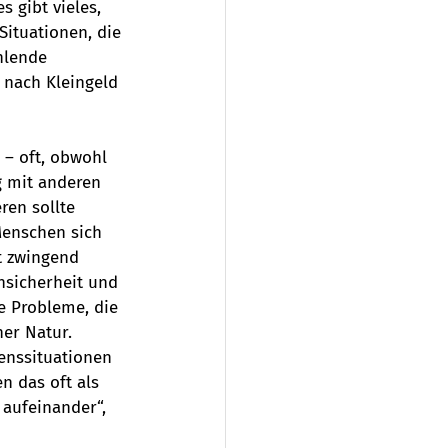
 gibt vieles, 
ituationen, die 
hlende 
 nach Kleingeld 
 – oft, obwohl 
g mit anderen 
ren sollte 
Menschen sich 
t zwingend 
Unsicherheit und 
e Probleme, die 
er Natur. 
nssituationen 
 das oft als 
aufeinander“, 