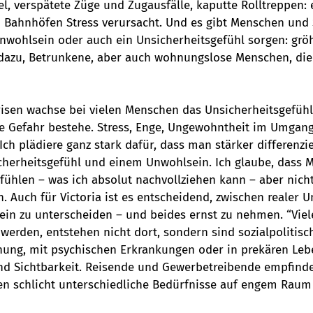
, verspätete Züge und Zugausfälle, kaputte Rolltreppen: es
 Bahnhöfen Stress verursacht. Und es gibt Menschen und S
Unwohlsein oder auch ein Unsicherheitsgefühl sorgen: grö
dazu, Betrunkene, aber auch wohnungslose Menschen, die
risen wachse bei vielen Menschen das Unsicherheitsgefühl
re Gefahr bestehe. Stress, Enge, Ungewohntheit im Umgan
ch plädiere ganz stark dafür, dass man stärker differenzie
herheitsgefühl und einem Unwohlsein. Ich glaube, dass 
fühlen – was ich absolut nachvollziehen kann – aber nich
an. Auch für Victoria ist es entscheidend, zwischen realer 
in zu unterscheiden – und beides ernst zu nehmen. “Viel
erden, entstehen nicht dort, sondern sind sozialpolitisch
ng, mit psychischen Erkrankungen oder in prekären Lebe
nd Sichtbarkeit. Reisende und Gewerbetreibende empfinden
fen schlicht unterschiedliche Bedürfnisse auf engem Raum 