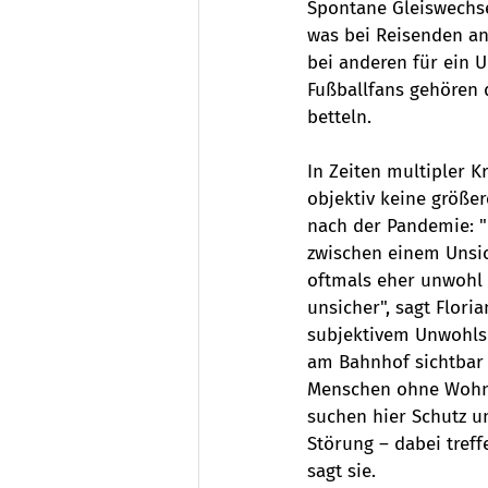
Spontane Gleiswechsel
was bei Reisenden an
bei anderen für ein 
Fußballfans gehören 
betteln. 
In Zeiten multipler K
objektiv keine größe
nach der Pandemie: "I
zwischen einem Unsic
oftmals eher unwohl 
unsicher", sagt Flori
subjektivem Unwohlse
am Bahnhof sichtbar w
Menschen ohne Wohnu
suchen hier Schutz u
Störung – dabei tref
sagt sie.