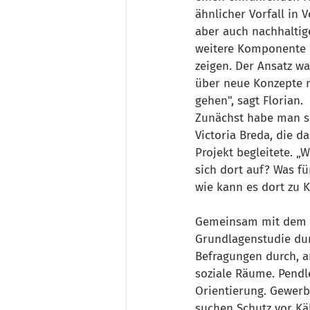
ähnlicher Vorfall in
aber auch nachhaltig
weitere Komponente 
zeigen. Der Ansatz w
über neue Konzepte 
gehen", sagt Florian.
Zunächst habe man si
Victoria Breda, die d
Projekt begleitete. „
sich dort auf? Was fü
wie kann es dort zu 
Gemeinsam mit dem Ca
Grundlagenstudie dur
Befragungen durch, an
soziale Räume. Pendl
Orientierung. Gewerb
suchen Schutz vor Käl