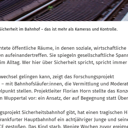
Sicherheit im Bahnhof – das ist mehr als Kameras und Kontrolle.
tete öffentliche Räume, in denen soziale, wirtschaftliche
 aufeinandertreffen. Sie spiegeln gesellschaftliche Spa
 im Alltag. Wer hier über Sicherheit spricht, spricht imme
vwechsel gelingen kann, zeigt das Forschungsprojekt 
 – mit Bahnhofsläufer:innen, die Vermittlung und Moderati
elpunkt stellen. Projektleiter Florian Horn stellte das Ko
in Wuppertal vor: ein Ansatz, der auf Begegnung statt Übe
gsprojekt Sicherheitsbahnhof gibt, hat einen tragischen H
Frankfurter Hauptbahnhof ein achtjähriger Junge und sein
CE gestoßen. Das Kind starb. Wenige Wochen zuvor ereigne