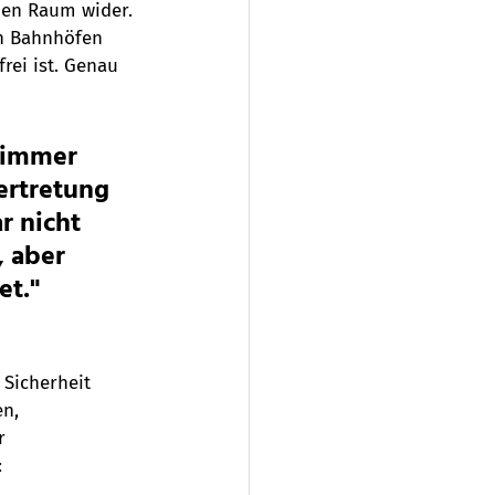
hen Raum wider. 
en Bahnhöfen 
ei ist. Genau 
 immer 
ertretung 
r nicht 
 aber 
et."
 Sicherheit 
n, 
r 
 