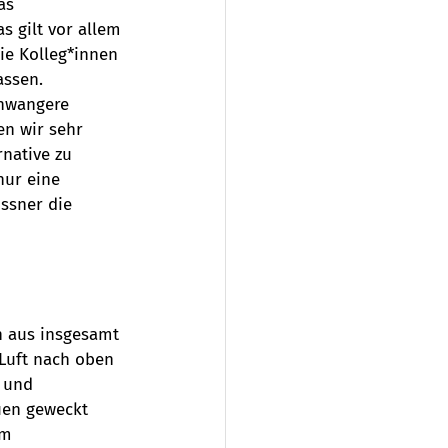
as 
 gilt vor allem 
die Kolleg*innen 
assen.
chwangere 
en wir sehr 
rnative zu 
nur eine 
össner die 
n aus insgesamt 
 Luft nach oben 
e und 
uen geweckt 
em 