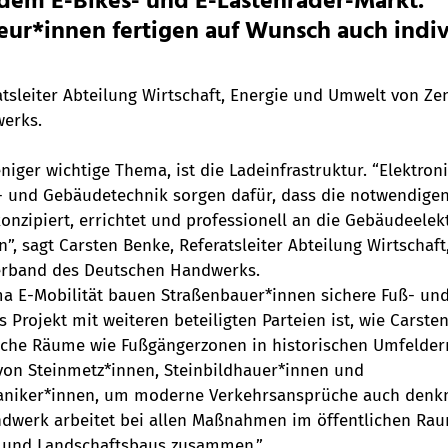
dem E-Bikes- und E-Lastenräder-Markt. 
ur*innen fertigen auf Wunsch auch indiv
atsleiter Abteilung Wirtschaft, Energie und Umwelt von Ze
erks.
niger wichtige Thema, ist die Ladeinfrastruktur. “Elektron
- und Gebäudetechnik sorgen dafür, dass die notwendigen
onzipiert, errichtet und professionell an die Gebäudeelek
, sagt Carsten Benke, Referatsleiter Abteilung Wirtschaft
erband des Deutschen Handwerks. 
 E-Mobilität bauen Straßenbauer*innen sichere Fuß- un
Projekt mit weiteren beteiligten Parteien ist, wie Carsten
iche Räume wie Fußgängerzonen in historischen Umfelder
von Steinmetz*innen, Steinbildhauer*innen und 
niker*innen, um moderne Verkehrsansprüche auch denkm
dwerk arbeitet bei allen Maßnahmen im öffentlichen Rau
 und Landschaftsbaus zusammen.”  