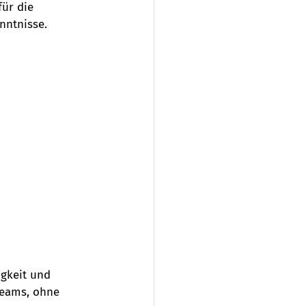
für die 
nntnisse. 
igkeit und 
 Teams, ohne 