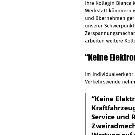
Ihre Kollegin Bianca 
Werkstatt kümmern wi
und übernehmen gerne
unserer Schwerpunktw
Zerspannungsmechanik
arbeiten weitere Koll
“Keine Elektr
Im Individualverkehr i
Verkehrswende nehme
“Keine Elekt
Kraftfahrzeu
Service und R
Zweiradmecha