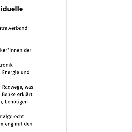
iduelle 
ntralverband 
iker*innen der 
 
tronik 
, Energie und 
d Radwege, was 
 Benke erklärt: 
n, benötigen 
algerecht 
m eng mit den 