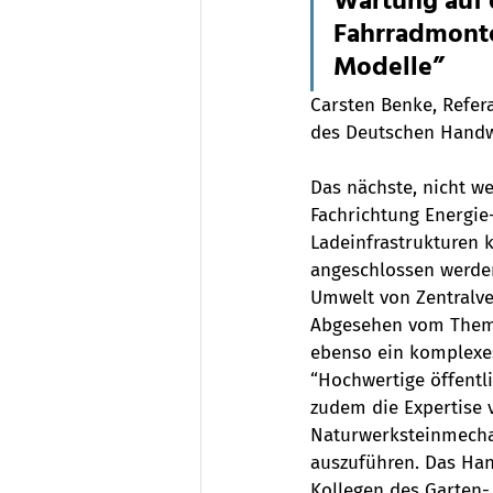
Wartung auf 
Fahrradmonte
Modelle”
Carsten Benke, Refer
des Deutschen Handw
Das nächste, nicht we
Fachrichtung Energie
Ladeinfrastrukturen k
angeschlossen werden”
Umwelt von Zentralv
Abgesehen vom Thema
ebenso ein komplexes 
“Hochwertige öffentl
zudem die Expertise 
Naturwerksteinmecha
auszuführen. Das Han
Kollegen des Garten-