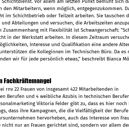
 Schichtdienst. Vor allem am letzten Punkt bemüht sich d
 den Mitarbeitern, wenn möglich, entgegenzukommen. Das
cht im Schichtbetrieb oder Teilzeit arbeiten. Sie tauschen 
 und Abteilungen und versuchen, die Arbeitszeiten anzup
 Zusammenhang mit Flexibilität ist Schwangerschaft: “S
ht in der Werkstatt arbeiten. In diesem Zeitraum versuch
Möglichkeiten, Interesse und Qualifikation eine andere Alte
unterstützen die Kolleginnen im Technischen Büro. Da es 
finden wir für jede persönlich etwas,” beschreibt Bianca M
en Fachkräftemangel
ei rnv 22 Frauen von insgesamt 422 Mitarbeitenden in 
en Berufen und 4 weibliche Azubis in technischen Berufe
rsonalmarketing Viktoria Felder gibt zu, dass es hier noch
ings, dass ihre Kampagnen, die die Vielfältigkeit der Beruf
hrsunternehmen hervorheben, auch das Interesse von Fra
 nicht nur an Frauen gerichtet sind, sondern vor allem d