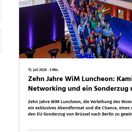
13. Juli 2026
∙
3
Min.
Zehn Jahre WiM Luncheon: Kam
Networking und ein Sonderzug n
Zehn Jahre WiM Luncheon, die Verleihung des Wome
ein exklusives Abendformat und die Chance, eines v
den EU-Sonderzug von Brüssel nach Berlin zu gew
ein Überblick über alles, was ihr zu WiM auf der di
wissen müsst.