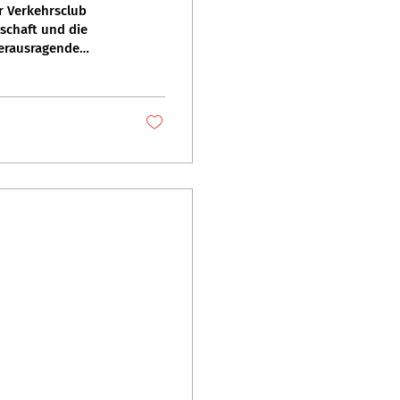
r Verkehrsclub
schaft und die
herausragende
en. Wir haben mit
n auf Mobilität als