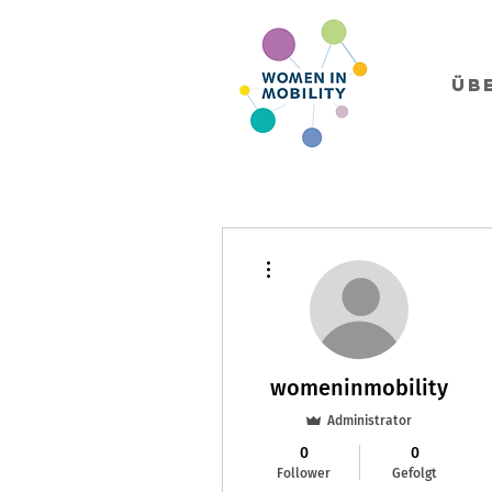
Üb
Weitere Optionen
womeninmobility
Administrator
0
0
Follower
Gefolgt