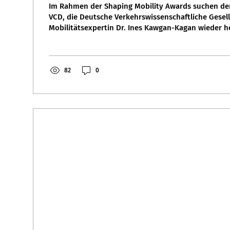
Im Rahmen der Shaping Mobility Awards suchen de
VCD, die Deutsche Verkehrswissenschaftliche Gesell
Mobilitätsexpertin Dr. Ines Kawgan-Kagan wieder 
Abschlussarbeiten von jungen Mobilitätsforschend
Ines über ihren Stiftungspreis und neue Perspektive
Teilhabe gesprochen.
82
0