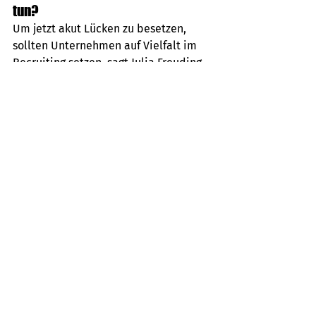
tun?
Um jetzt akut Lücken zu besetzen, 
sollten Unternehmen auf Vielfalt im 
Recruiting setzen, sagt Julia Freuding 
aus der ifo-Niederlassung in Fürth. 
„Vielfalt bei der Stellenbesetzung 
dient den Unternehmen immer 
häufiger als Mittel gegen den 
Fachkräftemangel.“ 
Unternehmen, die angeben bei der 
Neueinstellung auf Vielfalt zu achten, 
besetzen ihre Stellen laut ifo deutlich 
schneller: 47,8 Prozent haben 
innerhalb von zwei Monaten eine neue 
Kollegin oder einen neuen Kollegen 
gefunden. 
Um vielfältigere Bewerber:innen 