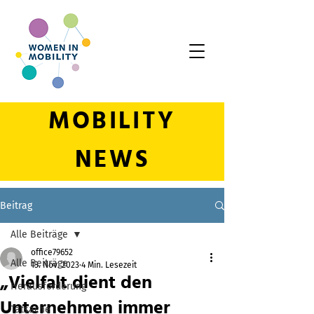
MOBILITY
NEWS
Beitrag
Alle Beiträge
office79652
Alle Beiträge
13. Nov. 2023
4 Min. Lesezeit
„Vielfalt dient den
Herausforderung
Unternehmen immer
Tatsache