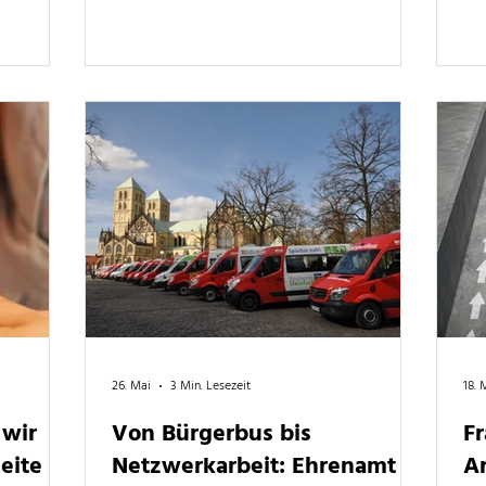
was ihr zu
Abschlussarbeiten von jungen
ans wissen
Mobilitätsforschenden. Wir haben mit Ines
über ihren Stiftungspreis und neue
Perspektiven auf Mobilität als Teilhabe
gesprochen.
26. Mai
3 Min. Lesezeit
18. 
wir
Von Bürgerbus bis
F
ite ist
Netzwerkarbeit: Ehrenamt
Ar