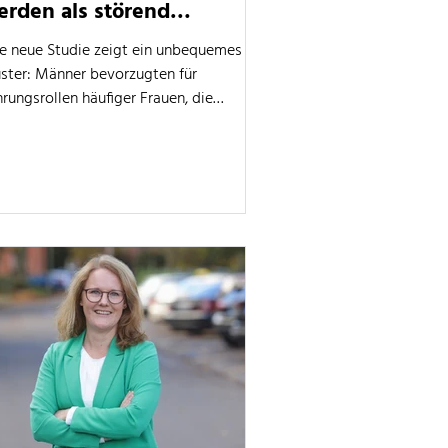
erden als störend
ahrgenommen
ne neue Studie zeigt ein unbequemes
ster: Männer bevorzugten für
rungsrollen häufiger Frauen, die
tehende Strukturen nicht hinterfragten.
 Frauen, die sich für Gleichstellung
nsetzen, kann genau das zum
rrierehemmnis werden.