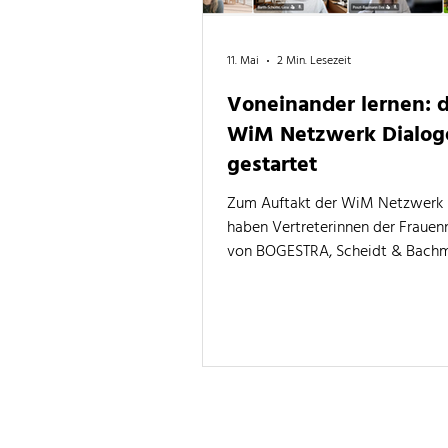
11. Mai
2 Min. Lesezeit
Voneinander lernen: d
WiM Netzwerk Dialog
gestartet
Zum Auftakt der WiM Netzwerk 
haben Vertreterinnen der Fraue
von BOGESTRA, Scheidt & Bach
Volkswagen Einblicke in ihre Ne
gegeben, die sich zwar in Größe,
und der Art, wie sie im jeweilige
Unternehmen verankert sind,
unterscheiden, die aber alle vor 
Grundfragen stehen.