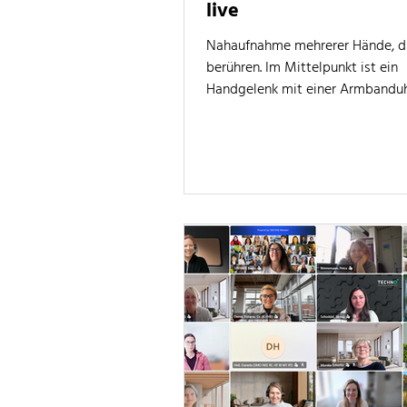
live
Nahaufnahme mehrerer Hände, di
berühren. Im Mittelpunkt ist ein
Handgelenk mit einer Armbandu
einem gelben Armband mit der A
„womeninmobility“ zu sehen. Das
vermittelt Gemeinschaft, Unters
und Zusammenhalt innerhalb de
Netzwerks.