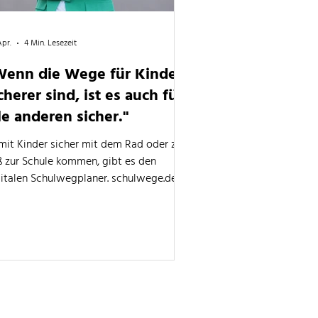
Apr.
4 Min. Lesezeit
Wenn die Wege für Kinder
cherer sind, ist es auch für
le anderen sicher."
mit Kinder sicher mit dem Rad oder zu
ß zur Schule kommen, gibt es den
gitalen Schulwegplaner. schulwege.de
 eine deutschlandweite Plattform der
tiative für sichere Straßen und 2025 mit
m Innovationspreis der deutschen
bilitätswirtschaft ausgezeichnet
den. Wir haben mit Projektleiterin
haela Grahl über Risiken auf den
aßen, Dunkelziffern und
hulwegsicherheit gesprochen.