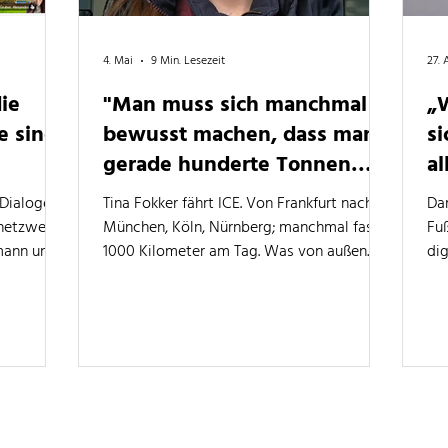
4. Mai
9 Min. Lesezeit
27. 
ie
"Man muss sich manchmal
„
e sind
bewusst machen, dass man
si
gerade hunderte Tonnen
al
Zug mit Menschen darin
Dialoge
Tina Fokker fährt ICE. Von Frankfurt nach
Da
bewegt."
nnetzwerke
München, Köln, Nürnberg; manchmal fast
Fu
mann und
1000 Kilometer am Tag. Was von außen
di
tzwerke
entspannt aussieht, erfordert extreme
ist
 Struktur
Konzentration, umfangreiches technisches
Ini
n
Wissen und ständige Aufmerksamkeit. Ein
de
Gespräch über Sonnenaufgänge, Störche,
Mo
ähnlichen
rutschige Schienen und die Frage, wo man
wor
als Triebfahrzeugführerin aufs Klo geht.
Mic
Str
Sc