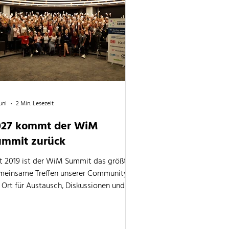
Juni
2 Min. Lesezeit
027 kommt der WiM
ummit zurück
it 2019 ist der WiM Summit das größte
meinsame Treffen unserer Community:
 Ort für Austausch, Diskussionen und
e Perspektiven. Nach einer Pause kehrt
r WiM Summit 2027 zurück.