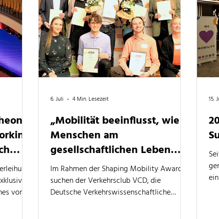
6. Juli
4 Min. Lesezeit
15. 
heon:
„Mobilität beeinflusst, wie
2
orking
Menschen am
S
ch
gesellschaftlichen Leben
Se
teilnehmen können.“
ge
erleihung
Im Rahmen der Shaping Mobility Awards
ein
xklusives
suchen der Verkehrsclub VCD, die
neu
nes von
Deutsche Verkehrswissenschaftliche
de
ug von
Gesellschaft und die Mobilitätsexpertin Dr.
 Hier
Ines Kawgan-Kagan wieder herausragende