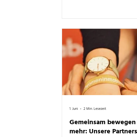
kommt ein Überblick über alles, 
WiM auf der diesjährigen InnoTr
müsst.
1. Juni
2 Min. Lesezeit
Gemeinsam bewegen 
mehr: Unsere Partnerse