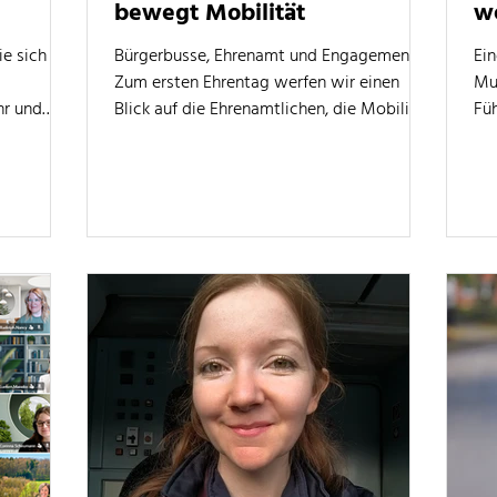
bewegt Mobilität
w
w
e sich
Bürgerbusse, Ehrenamt und Engagement:
Ei
Zum ersten Ehrentag werfen wir einen
Mu
hr und
Blick auf die Ehrenamtlichen, die Mobilität
Füh
ufschrift
möglich machen.
bes
 Bild
Für
tützung
ei
s
Ka