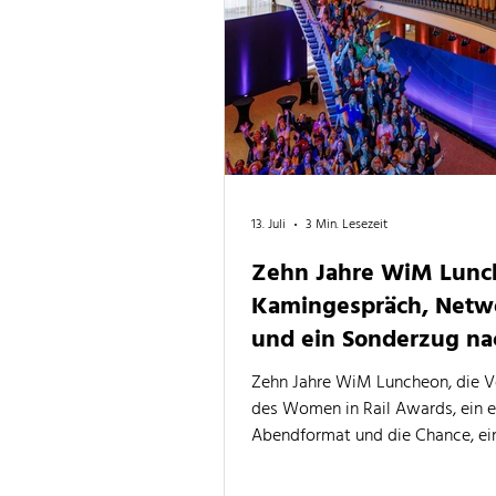
13. Juli
3 Min. Lesezeit
Zehn Jahre WiM Lunc
Kamingespräch, Netw
und ein Sonderzug na
Berlin
Zehn Jahre WiM Luncheon, die V
des Women in Rail Awards, ein e
Abendformat und die Chance, ei
fünf Tickets für den EU-Sonderz
Brüssel nach Berlin zu gewinnen.