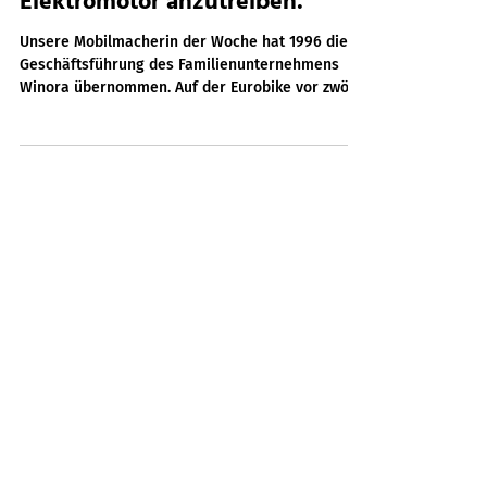
„Es war der Mut einer Frau, ein
Mountainbike mit einem
Elektromotor anzutreiben.“
Unsere Mobilmacherin der Woche hat 1996 die
Geschäftsführung des Familienunternehmens
Winora übernommen. Auf der Eurobike vor zwölf...