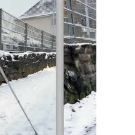
27. Dez. 2021
2 Min. Lesezeit
Danke für ein bewegtes WiM-
Jahr an Rhein und Ruhr
Der #MobilityMonday ist Ende 2020 erdacht
worden, um die Community an Rhein und Ruhr
trotz Corona zusammenzubringen. Spannende
Jobs,...