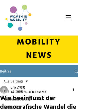
MOBILITY
NEWS
Beitrag
Alle Beiträge
office79652
Alle Beiträge
17. Juni 2024
3 Min. Lesezeit
Wie beeinflusst der
Herausforderung
demografische Wandel die
Tatsache