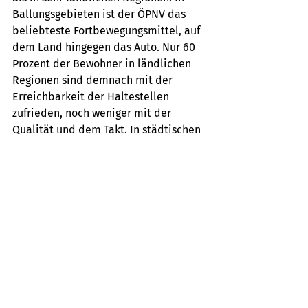
Ballungsgebieten ist der ÖPNV das 
beliebteste Fortbewegungsmittel, auf 
dem Land hingegen das Auto. Nur 60 
Prozent der Bewohner in ländlichen 
Regionen sind demnach mit der 
Erreichbarkeit der Haltestellen 
zufrieden, noch weniger mit der 
Qualität und dem Takt. In städtischen 
Gebieten ist die Zufriedenheit höher – 
nur die Nutzungsmöglichkeiten für 
Fahrräder werden auf dem Land 
positiver bewertet.
All das stellt die Mobilitätsplanung 
vor große Herausforderungen. Ein 
bedarfsgerechtes Mobilitätsangebot 
muss die Bedürfnisse aller 
Altersgruppen berücksichtigen. Ältere 