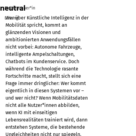
neutral
Mobilmacher*in
Wer über Künstliche Intelligenz in der 
Lösung
Mobilität spricht, kommt an 
glänzenden Visionen und 
ambitionierten Anwendungsfällen 
nicht vorbei: Autonome Fahrzeuge, 
intelligente Ampelschaltungen, 
Chatbots im Kundenservice. Doch 
während die Technologie rasante 
Fortschritte macht, stellt sich eine 
Frage immer dringlicher: Wer kommt 
eigentlich in diesen Systemen vor – 
und wer nicht? Wenn Mobilitätsdaten 
nicht alle Nutzer*innen abbilden, 
wenn KI mit einseitigen 
Lebensrealitäten trainiert wird, dann 
entstehen Systeme, die bestehende 
Ungleichheiten nicht nur spiegeln, 