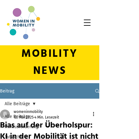
MOBILITY
NEWS
Beitrag
Alle Beiträge
womeninmobility
Alle Beiträge
12. Mai 2025
4 Min. Lesezeit
Bias auf der Überholspur:
Herausforderung
KI in der Mobilität ist nicht
Tatsache