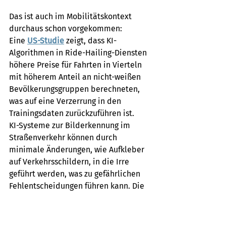
Das ist auch im Mobilitätskontext 
durchaus schon vorgekommen:
Eine 
US-Studie
 zeigt, dass KI-
Algorithmen in Ride-Hailing-Diensten 
höhere Preise für Fahrten in Vierteln 
mit höherem Anteil an nicht-weißen 
Bevölkerungsgruppen berechneten, 
was auf eine Verzerrung in den 
Trainingsdaten zurückzuführen ist.
KI-Systeme zur Bilderkennung im 
Straßenverkehr können durch 
minimale Änderungen, wie Aufkleber 
auf Verkehrsschildern, in die Irre 
geführt werden, was zu gefährlichen 
Fehlentscheidungen führen kann. Die 
autonom fahrenden Taxis von Waymo 
(Google/Alphabet) und Cruise 
(General Motors) wurden in San 