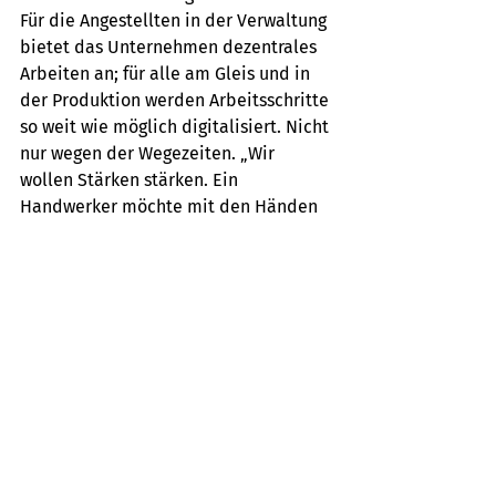
Für die Angestellten in der Verwaltung 
bietet das Unternehmen dezentrales 
Arbeiten an; für alle am Gleis und in 
der Produktion werden Arbeitsschritte 
so weit wie möglich digitalisiert. Nicht 
nur wegen der Wegezeiten. „Wir 
wollen Stärken stärken. Ein 
Handwerker möchte mit den Händen 
arbeiten, nicht dokumentieren. Es 
macht doch keinen Sinn, wenn ein 
Elektriker pro Tag mehrere Stunden 
Aufsätze schreibt“, sagt Larissa. 
Mit Ausbildung on the Job und 
Führen in Teilzeit gegen dne 
Fachkräftemangel
Ein weiterer Grund für die 
zunehmende Digitalisierung von 