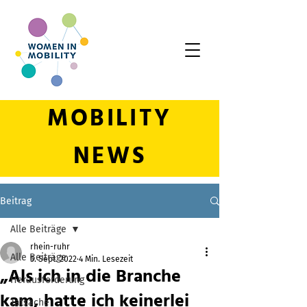
MOBILITY
NEWS
Beitrag
Alle Beiträge
rhein-ruhr
Alle Beiträge
5. Sept. 2022
4 Min. Lesezeit
„Als ich in die Branche
Herausforderung
kam, hatte ich keinerlei
Tatsache