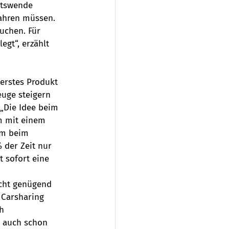
ätswende 
ahren müssen. 
uchen. Für 
gt“, erzählt 
erstes Produkt 
euge steigern 
„Die Idee beim 
em mit einem 
em beim 
 der Zeit nur 
 sofort eine 
icht genügend 
 Carsharing 
h 
s auch schon 