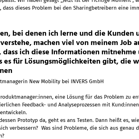
passt. Wir haben gesagt „Jetzt ist der richtige Moment“, w
 dass dieses Problem bei den Sharingbetreibern eine im
en, bei denen ich lerne und die Kunden 
 verstehe, machen viel von meinem Job a
g, dass ich diese Informationen mitnehme
 es für Lösungsmöglichkeiten gibt, die w
nnen
uktmanagerin New Mobility bei INVERS GmbH
Produktmanager:innen, eine Lösung für das Problem zu en
uierlichen Feedback- und Analyseprozessen mit Kund:innen
entwickeln. 
dessen Prototyp da, geht es ans Testen. Dann heißt es, wi
sich verbessern?  Was sind Probleme, die sich aus genau d
n?