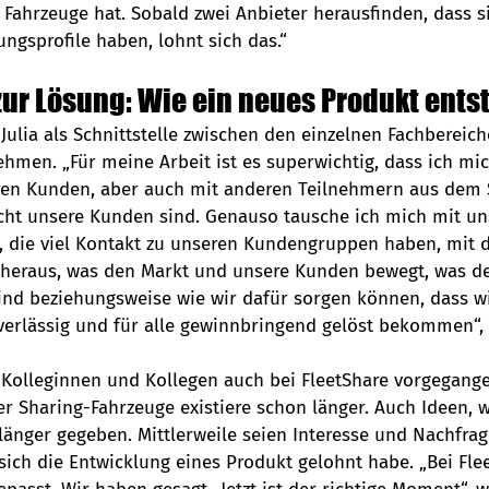
Fahrzeuge hat. Sobald zwei Anbieter herausfinden, dass s
gsprofile haben, lohnt sich das.“
ur Lösung: Wie ein neues Produkt ents
 Julia als Schnittstelle zwischen den einzelnen Fachbereich
men. „Für meine Arbeit ist es superwichtig, dass ich mich
en Kunden, aber auch mit anderen Teilnehmern aus dem S
nicht unsere Kunden sind. Genauso tausche ich mich mit un
, die viel Kontakt zu unseren Kundengruppen haben, mit 
heraus, was den Markt und unsere Kunden bewegt, was de
nd beziehungsweise wie wir dafür sorgen können, dass wi
erlässig und für alle gewinnbringend gelöst bekommen“, er
e Kolleginnen und Kollegen auch bei FleetShare vorgegang
r Sharing-Fahrzeuge existiere schon länger. Auch Ideen, w
länger gegeben. Mittlerweile seien Interesse und Nachfrag
sich die Entwicklung eines Produkt gelohnt habe. „Bei Fle