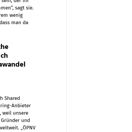
sein, der ihr 
en“, sagt sie. 
trem wenig 
, dass man da 
che 
ich 
awandel 
ch Shared 
ring-Anbieter 
, weil unsere 
  Gründer und 
weltweit. „ÖPNV 