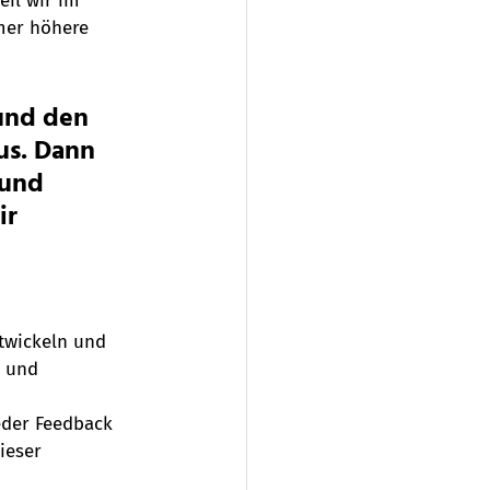
eil wir im 
mer höhere 
und den 
us. Dann 
 und 
ir 
twickeln und 
 und 
eder Feedback 
ieser 