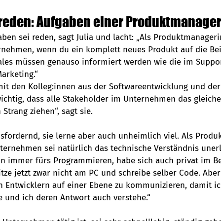
 reden: Aufgaben einer Produktmanager
ben sei reden, sagt Julia und lacht: „Als Produktmanageri
rnehmen, wenn du ein komplett neues Produkt auf die Bei
 Sales müssen genauso informiert werden wie die im Suppor
arketing.“
it den Kolleg:innen aus der Softwareentwicklung und der 
 wichtig, dass alle Stakeholder im Unternehmen das gleiche
trang ziehen“, sagt sie.  
usfordernd, sie lerne aber auch unheimlich viel. Als Prod
ernehmen sei natürlich das technische Verständnis unerlä
hon immer fürs Programmieren, habe sich auch privat im B
sitze jetzt zwar nicht am PC und schreibe selber Code. Aber
en Entwicklern auf einer Ebene zu kommunizieren, damit i
e und ich deren Antwort auch verstehe.“