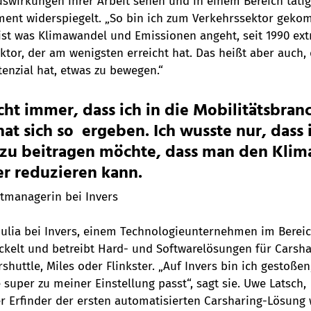
uswirkungen ihrer Arbeit sehen und in einem Bereich tätig 
ent widerspiegelt. „So bin ich zum Verkehrssektor gekomm
 ist was Klimawandel und Emissionen angeht, seit 1990 ex
Sektor, der am wenigsten erreicht hat. Das heißt aber auch
enzial hat, etwas zu bewegen.“
cht immer, dass ich in die Mobilitätsbran
at sich so  ergeben. Ich wusste nur, dass 
zu beitragen möchte, dass man den Klim
er reduzieren kann.
ktmanagerin bei Invers
 Julia bei Invers, einem Technologieunternehmen im Berei
ickelt und betreibt Hard- und Softwarelösungen für Carsha
shuttle, Miles oder Flinkster. „Auf Invers bin ich gestoßen
super zu meiner Einstellung passt“, sagt sie. Uwe Latsch,
er Erfinder der ersten automatisierten Carsharing-Lösung 