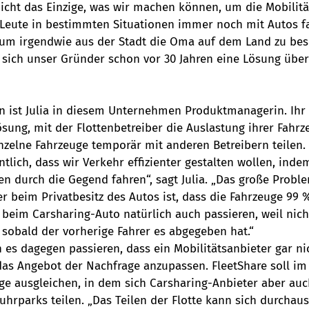
icht das Einzige, was wir machen können, um die Mobilit
 Leute in bestimmten Situationen immer noch mit Autos f
 um irgendwie aus der Stadt die Oma auf dem Land zu bes
 sich unser Gründer schon vor 30 Jahren eine Lösung überle
en ist Julia in diesem Unternehmen Produktmanagerin. Ihr 
Lösung, mit der Flottenbetreiber die Auslastung ihrer Fahrz
nzelne Fahrzeuge temporär mit anderen Betreibern teilen. 
entlich, dass wir Verkehr effizienter gestalten wollen, ind
n durch die Gegend fahren“, sagt Julia. „Das große Probl
r beim Privatbesitz des Autos ist, dass die Fahrzeuge 99 %
beim Carsharing-Auto natürlich auch passieren, weil nicht
 sobald der vorherige Fahrer es abgegeben hat.“
n es dagegen passieren, dass ein Mobilitätsanbieter gar n
as Angebot der Nachfrage anzupassen. FleetShare soll im
e ausgleichen, in dem sich Carsharing-Anbieter aber auc
uhrparks teilen. „Das Teilen der Flotte kann sich durchau