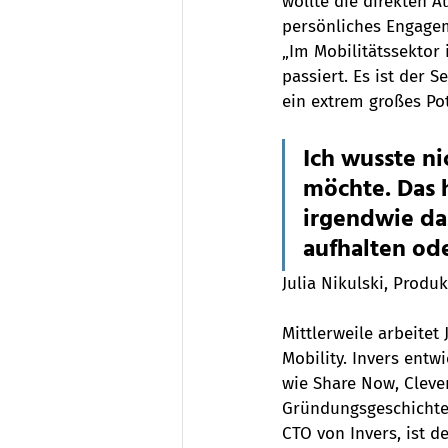
wollte die direkten A
persönliches Engagem
„Im Mobilitätssektor
passiert. Es ist der 
ein extrem großes Pot
Ich wusste ni
möchte. Das h
irgendwie da
aufhalten od
Julia Nikulski, Produ
Mittlerweile arbeitet
Mobility. Invers entw
wie Share Now, Clever
Gründungsgeschichte 
CTO von Invers, ist d