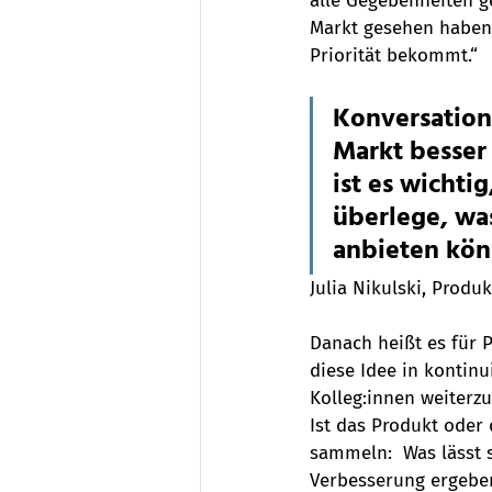
alle Gegebenheiten ge
Markt gesehen haben,
Priorität bekommt.“
Konversation
Markt besser
ist es wichti
überlege, was
anbieten kö
Julia Nikulski, Prod
Danach heißt es für 
diese Idee in kontin
Kolleg:innen weiterzu
Ist das Produkt oder 
sammeln:  Was lässt 
Verbesserung ergebe