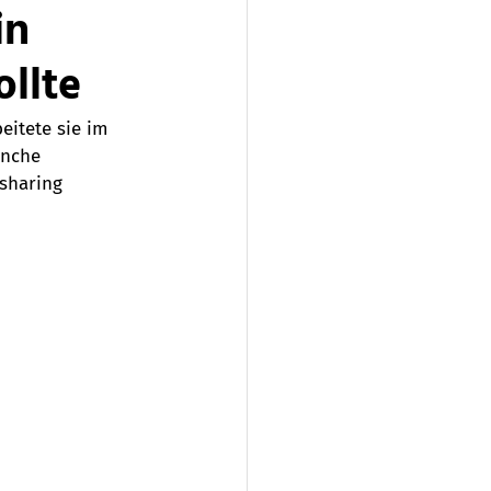
in
ollte
eitete sie im 
anche 
sharing 