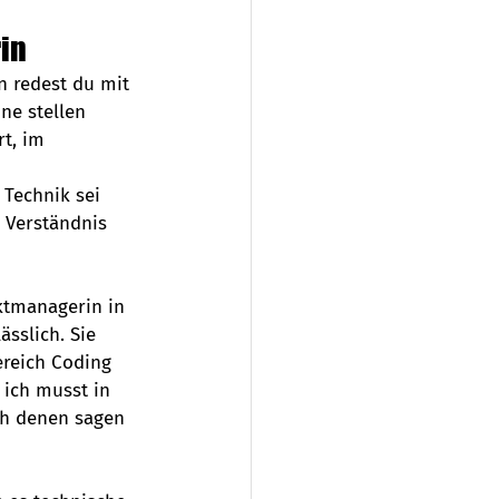
in
n redest du mit 
ne stellen 
t, im 
Technik sei 
 Verständnis 
uktmanagerin in 
sslich. Sie 
ereich Coding 
 ich musst in 
ch denen sagen 