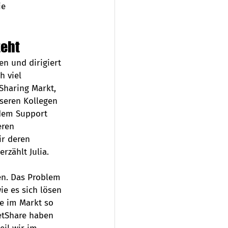
ie 
teht
en und dirigiert 
 viel 
haring Markt, 
seren Kollegen 
dem Support 
ren 
r deren 
zählt Julia. 
en. Das Problem 
ie es sich lösen 
e im Markt so 
etShare haben 