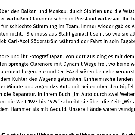
e über den Balkan und Moskau, durch Sibirien und die Wüst
ker verließen Clärenore schon in Russland verlassen. Ihr 
e für schlechte Stimmung im Team. Immer wieder gab es 
hten nicht. "Sie muss aus Stahl gemacht sein, so wie sie all
ieb Carl-Axel Söderström während der Fahrt in sein Tageb
nore und ihr Fotograf Japan. Von dort aus ging es mit dem 
den sprengte Clärenore mit Dynamit Wege frei, wo keine w
o erneut liegen. Sie und Carl-Axel wären beinahe verdurste
 dem Kühler des Wagens getrunken. Einheimische fanden 
ter Minute und zogen das Auto mit Seilen über den Gipfel.
 die Reparatur. In ihrem Buch „Im Auto durch zwei Welten.
m die Welt 1927 bis 1929“ schreibt sie über die Zeit: „Wir 
t dem Hammer als mit Geduld. Unsere Hände waren wundge