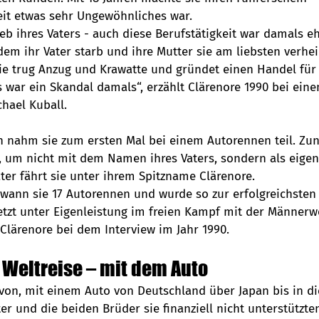
eit etwas sehr Ungewöhnliches war.
ieb ihres Vaters - auch diese Berufstätigkeit war damals eh
m ihr Vater starb und ihre Mutter sie am liebsten verheir
 Sie trug Anzug und Krawatte und gründet einen Handel für
 war ein Skandal damals“, erzählt Clärenore 1990 bei eine
hael Kuball.
n nahm sie zum ersten Mal bei einem Autorennen teil. Zun
, um nicht mit dem Namen ihres Vaters, sondern als eigen
ter fährt sie unter ihrem Spitzname Clärenore. 
ewann sie 17 Autorennen und wurde so zur erfolgreichsten
jetzt unter Eigenleistung im freien Kampf mit der Männerwe
Clärenore bei dem Interview im Jahr 1990. 
 Weltreise – mit dem Auto
von, mit einem Auto von Deutschland über Japan bis in di
ter und die beiden Brüder sie finanziell nicht unterstützten